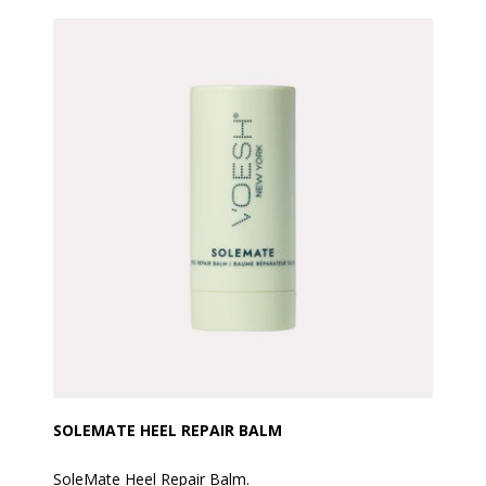
pedicure oplevelse ved hjælp af varmeterapi, hvor
vandet holdes varmt i fem gange længere tid end
normalt.
En super behagelig spa-oplevelse, som lindrer trætte
og ømme fødder.
Med aromatiske planteingredienser, som forskønner
pedi-spaoplevelsen.
AvryBeauty Gel-Ohh er fri for skadelige kemikalier og
konserveringsmidler og er fuld bionedbrydeligt.
ANVENDELSE
Tilføj pakke nr. 1 i 5 liter varmt vand, og det vil
forvandle sig til skøn gelé (slush Ice) med det samme.
Når man ønsker at afslutte fodbadet skal tilføjes
pakke nr. 2 i badet, for at opløse geléen. Så simpelt.
BEMÆRK: Tænd ikke spabadet eller drænet, før det er
helt fortyndet!
SOLEMATE HEEL REPAIR BALM
SoleMate Heel Repair Balm.