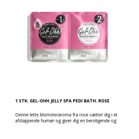
Sokkerne, der er tå-løse, kan genanvendes op til 50
gange og aktiveres af kroppens naturlige varme. Kan
vaskes i hånden ind imellem.
Den vitaminrige formel i Moisturizing Heel Socks
opheler revnet hud og giver energi til trætte fødder.
Jojobaolie arbejder for at genoprette og beskytte
huden med sine antimikrobielle og antifungale
egenskaber, mens olivenolie giver dyb fugt og pleje til
huden.
Disse sokker er et Must Have og er ideelle til brug
under pedicure eller som en del af en afslappende
rutine efter en lang arbejdsdag.
1 STK. GEL-OHH JELLY SPA PEDI BATH. ROSE
Denne lette blomsteraroma fra rose sætter dig i et
afslappende humør og giver dig en beroligende og
behagelig Jelly-spa pedicure.
AvryBeauty Gel-Ohh Jelly Spa er den ultimative Spa-