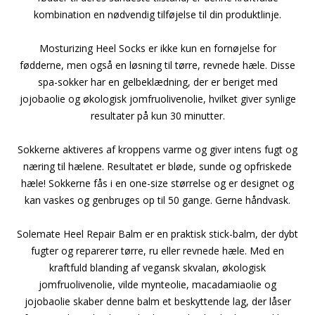
kombination en nødvendig tilføjelse til din produktlinje.
Mosturizing Heel Socks er ikke kun en fornøjelse for
fødderne, men også en løsning til tørre, revnede hæle. Disse
spa-sokker har en gelbeklædning, der er beriget med
jojobaolie og økologisk jomfruolivenolie, hvilket giver synlige
resultater på kun 30 minutter.
Sokkerne aktiveres af kroppens varme og giver intens fugt og
næring til hælene. Resultatet er bløde, sunde og opfriskede
hæle! Sokkerne fås i en one-size størrelse og er designet og
kan vaskes og genbruges op til 50 gange. Gerne håndvask.
Solemate Heel Repair Balm er en praktisk stick-balm, der dybt
fugter og reparerer tørre, ru eller revnede hæle. Med en
kraftfuld blanding af vegansk skvalan, økologisk
jomfruolivenolie, vilde mynteolie, macadamiaolie og
jojobaolie skaber denne balm et beskyttende lag, der låser