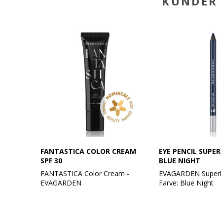
KUNDER 
FANTASTICA COLOR CREAM
EYE PENCIL SUPER
SPF 30
BLUE NIGHT
FANTASTICA Color Cream -
EVAGARDEN Superla
EVAGARDEN
Farve: Blue Night
Din hemmelighed til fejlfri hud på
Giver en intens fa
et øjeblik!
"super" varighed.
Oplev FANTASTICA Color Cream
En farve, der ikke s