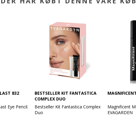
DER HAR KØBT DENNE VARE KØ
LAST 832
BESTSELLER KIT FANTASTICA
MAGNIFICEN
COMPLEX DUO
st Eye Pencil.
Bestseller Kit Fantastica Complex
Magnificent M
Duo
EVAGARDEN
rve med en
Indhold:
For forlænged
Fantastica Color Cream + 3 in 1
vipper med en 
mitter af, og
Eye Complex
volumeffekt.