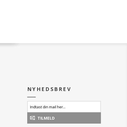
ter hver vippe,
te og tyndeste, fra
 kæmmer og adskiller
er lag efter lag
ur og fylde.
s mangfoldiggjorte,
e og kæmmede,
vilket fremhæver
ængde, for en
ekt.
n ekstremt lette,
 hurtigtørende
r vipperne fleksible
 tid.
NYHEDSBREV
en fra vippernes
d at dreje
og gentag flere
du opnår det
tat, og opbygger
 lag.