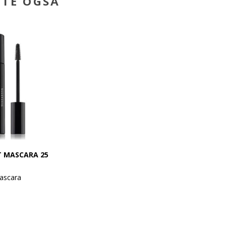
BTE OGSÅ
T MASCARA 25
ascara
e og definerede
intens, langvarig