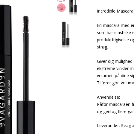
Incredible Masca
En mascara med en 
som har elastiske e
produktfrigivelse o
strøg.
Giver dig mulighed
ekstreme vinkler m
volumen på dine vip
Tilfører god volume
Anvendelse:
Påfør mascaraen fr
og gentag flere gan
Leverandør:
Evag