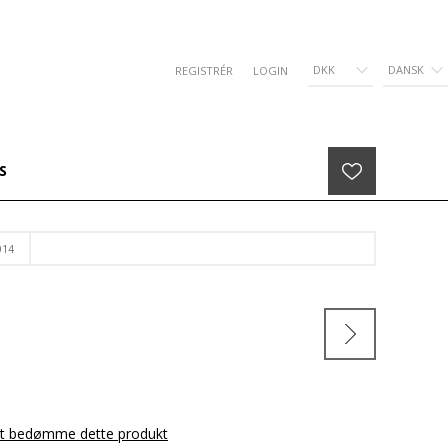
DKK
DANSK
REGISTRÉR
LOGIN
S
014
 at bedømme dette produkt