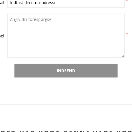
*
ail
*
el