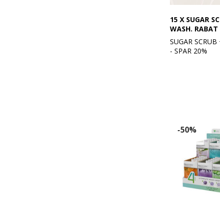
15 X SUGAR S
WASH. RABAT
SUGAR SCRUB
- SPAR 20%
5 stk. Sugar Sc
Wash - Blossom
5 stk. Sugar Sc
Wash - Clean O
5 stk. Sugar Sc
Wash - Citrus C
-50%
Forkæl din hud
med vores Suga
Wash, en ikke-sl
boble-formel, de
bedste fra begg
Denne sukkersc
er beriget med 
fjerner blidt dø
forvandles dereft
luksuriøst skum,