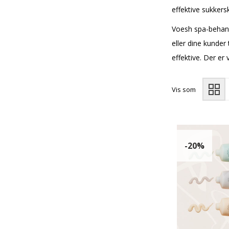
effektive sukker
Voesh spa-behandl
eller dine kunder 
effektive. Der er
Vis som
-20%