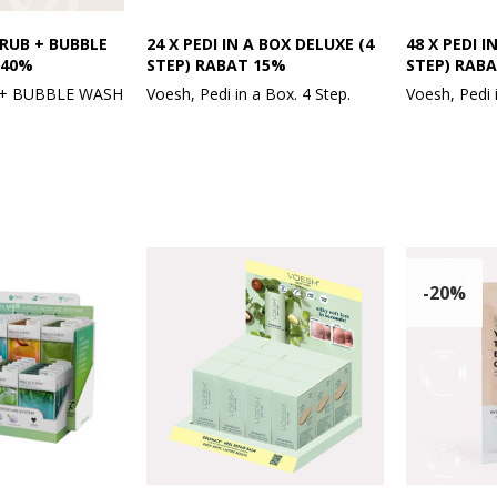
CRUB + BUBBLE
24 X PEDI IN A BOX DELUXE (4
48 X PEDI I
 40%
STEP) RABAT 15%
STEP) RAB
 + BUBBLE WASH
Voesh, Pedi in a Box. 4 Step.
Voesh, Pedi 
Pakket med 8 x 3 stk. og med
Pakkens indh
rub + Bubble
indhold af :
 Bliss
- 3 stk. Tangerine
Pakket med 
rub + Bubble
- 3 stk. Cucumber
indhold af :
cean
- 3 stk. Charcoal
- 6 stk. Vita
rub + Bubble
- 3 stk. Lemon
- 6 stk. Lave
rush
- 3 stk. Jasmin
- 6 stk. Tang
- 3 stk. Olive
- 6 stk. Euca
-20%
 og hovedbund
- 3 stk. Peppermint
- 6 stk. Jasm
r Scrub + Bubble
- 3 stk. Ocean
- 6 stk. Gre
ibende, skrub-til-
Ønskes en anden
- 6 stk. Lem
r giver dig det
sammensætning, kan det skrives
- 6 stk. Man
e verdener.
under bemærkning ved
rub og kropsvask
bestilllingen.
Ønskes en 
rent sukker, og
sammensætni
de hudceller og
1 stk. Display kan tilkøbes - er
under bemær
er til et
uden indhold.
bestilllingen.
 der efterlader
Display kan t