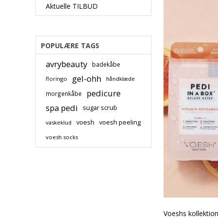
Aktuelle TILBUD
POPULÆRE TAGS
avrybeauty
badekåbe
gel-ohh
floringo
håndklæde
pedicure
morgenkåbe
spa pedi
sugar scrub
voesh
voesh peeling
vaskeklud
voesh socks
Voeshs kollektion