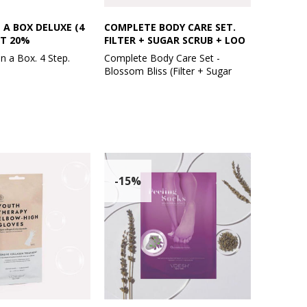
N A BOX DELUXE (4
COMPLETE BODY CARE SET.
AT 20%
FILTER + SUGAR SCRUB + LOO
in a Box. 4 Step.
Complete Body Care Set -
Blossom Bliss (Filter + Sugar
old:
Scrub + Loofah)
Vejl. udsalgspris: 545 kr.
8 x 6 stk. og med
Mød dit drømmeteam til
min
brusebadet: en duo bestående af
nder
vores Blossom Bliss Vitamin C
erine
Brusefilter og matchende Sugar
lyptus
Scrub + Bubble Wash.
-15%
in
en Tea
Den bløde blomsterduft vil få dig
on
til at føle, at du går gennem
go
blomsterenge. Vitamin C
Brusefilteret fjerner klor og
anden
vandforurenende stoffer for at
ng, kan det skrives
genoplive og beskytte din hud og
kning ved
dit hår samt give en ren, spa-
lignende bruseoplevelse.
ilkøbes.
Veganske probiotika styrker og