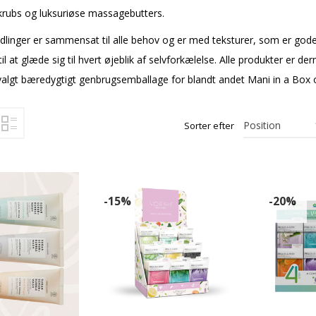
skrubs og luksuriøse massagebutters.
inger er sammensat til alle behov og er med teksturer, som er gode f
til at glæde sig til hvert øjeblik af selvforkælelse. Alle produkter er d
 valgt bæredygtigt genbrugsemballage for blandt andet Mani in a Box 
Sorter efter
-15%
-20%